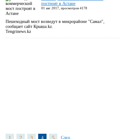
построят в Астане
01 авг 2017, просмотров 4178
Пешеходный мост возведут в микрорайоне "Самал",
сообщает сайт Крыша.kz.
Tengrinews.kz
1
2
3
5
4
След.