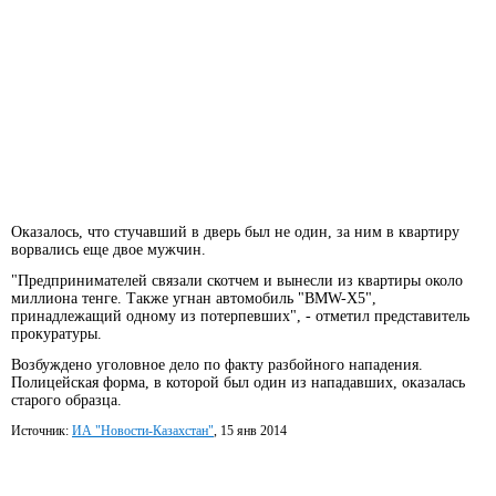
Оказалось, что стучавший в дверь был не один, за ним в квартиру
ворвались еще двое мужчин.
"Предпринимателей связали скотчем и вынесли из квартиры около
миллиона тенге. Также угнан автомобиль "BMW-Х5",
принадлежащий одному из потерпевших", - отметил представитель
прокуратуры.
Возбуждено уголовное дело по факту разбойного нападения.
Полицейская форма, в которой был один из нападавших, оказалась
старого образца.
Источник:
ИА "Новости-Казахстан"
, 15 янв 2014