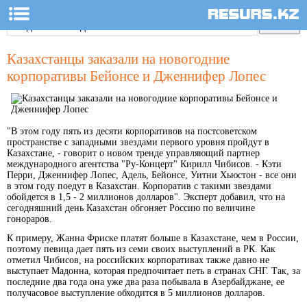
Казахстанцы заказали на новогодние
корпоративы Бейонсе и Дженнифер Лопес
"В этом году пять из десяти корпоративов на постсоветском
пространстве с западными звездами первого уровня пройдут в
Казахстане, - говорит о новом тренде управляющий партнер
международного агентства "Ру-Концерт" Кирилл Чибисов. - Кэти
Перри, Дженнифер Лопес, Адель, Бейонсе, Уитни Хьюстон - все они
в этом году поедут в Казахстан. Корпоратив с такими звездами
обойдется в 1,5 - 2 миллионов долларов". Эксперт добавил, что на
сегодняшний день Казахстан обгоняет Россию по величине
гонораров.
К примеру, Жанна Фриске платят больше в Казахстане, чем в России,
поэтому певица дает пять из семи своих выступлений в РК. Как
отметил Чибисов, на российских корпоративах также давно не
выступает Мадонна, которая предпочитает петь в странах СНГ. Так, за
последние два года она уже два раза побывала в Азербайджане, ее
получасовое выступление обходится в 5 миллионов долларов.