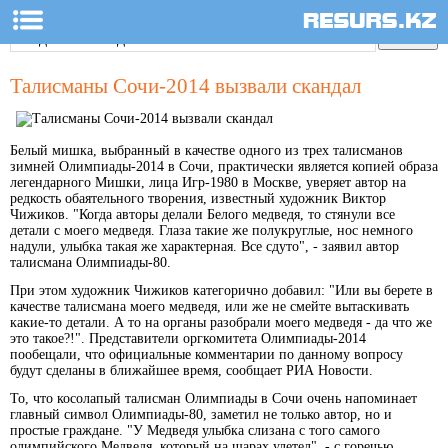
Талисманы Сочи-2014 вызвали скандал
Белый мишка, выбранный в качестве одного из трех талисманов
зимней Олимпиады-2014 в Сочи, практически является копией образа
легендарного Мишки, лица Игр-1980 в Москве, уверяет автор на
редкость обаятельного творения, известный художник Виктор
Чижиков. "Когда авторы делали Белого медведя, то стянули все
детали с моего медведя. Глаза такие же полукруглые, нос немного
надули, улыбка такая же характерная. Все сдуто", - заявил автор
талисмана Олимпиады-80.
При этом художник Чижиков категорично добавил: "Или вы берете в
качестве талисмана моего медведя, или же не смейте вытаскивать
какие-то детали. А то на органы разобрали моего медведя - да что же
это такое?!". Представители оргкомитета Олимпиады-2014
пообещали, что официальные комментарии по данному вопросу
будут сделаны в ближайшее время, сообщает РИА Новости.
То, что косолапый талисман Олимпиады в Сочи очень напоминает
главный символ Олимпиады-80, заметил не только автор, но и
простые граждане. "У Медведя улыбка слизана с того самого
олимпийского Медведя, который на шарах улетел", - с горечью