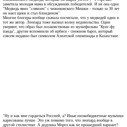
заметила молодая мама в обсуждениях победителей. И не она одна:
"Медведь явно "слямзен" с чижиковского Мишки - только за 30 лет
он наел щеки и стал блондином".
Многие блогеры вообще сначала посчитали, что у медведей один и
тот же автор. Леопард тоже вызвал волну недовольства. Одни
уверяют, что образ был позаимствован из мультфильма "Кунг-фу
панда", другие вспомнили об ирбисе - снежном барсе, который
совсем недавно был символом Азиатской олимпиады в Казахстане.
"Ну и как мне гордиться Россией, а? Иные низкобюджетные мультики
нарисованы лучше. Это уж помимо того, что леопард вообще в
другой стилистике. А дедушка Мороз как не прошедший вариант?